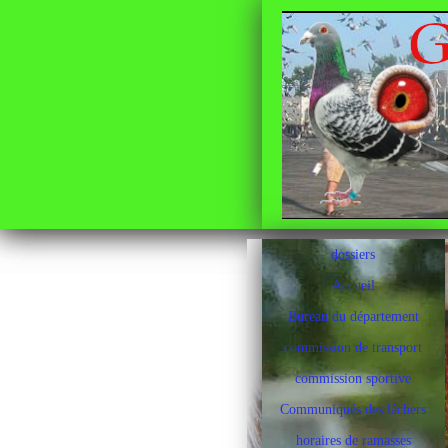
dossiers
Accueil
Bureau du département
commission de transport
commission sportive
Communiqués des lâchers
horaires de ramasses