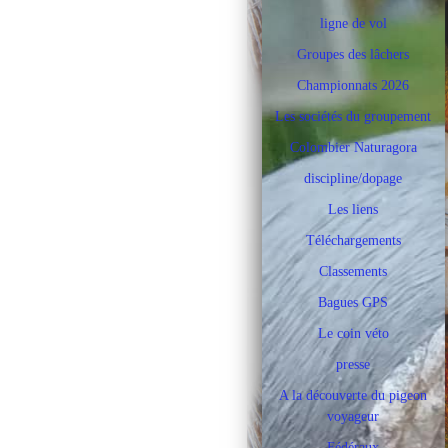
ligne de vol
Groupes des lâchers
Championnats 2026
Les sociétés du groupement
Colombier Naturagora
discipline/dopage
Les liens
Téléchargements
Classements
Bagues GPS
Le coin véto
presse
A la découverte du pigeon
voyageur
Fédéraux