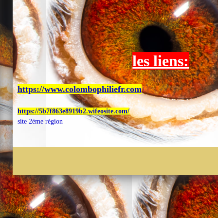
les liens:
https://www.c
olombophiliefr.com
https://5b7f863e8919b2.wifeosite.com/
site 2ème région