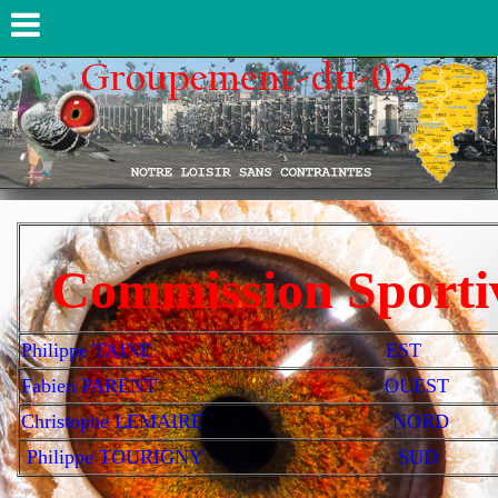
Commission Sporti
Philippe TAINE EST
Fabien PARENT OUEST
Christophe LEMAIRE NORD
Philippe TOURIGNY
SUD