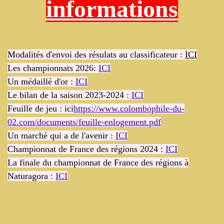
informations
Modalités d'envoi des résulats au classificateur :
ICI
Les championnats 2026:
ICI
Un médaillé d'or :
ICI
Le bilan de la saison 2023-2024 :
ICI
Feuille de jeu : ici
https://www.colombophile-du-
02.com/documents/feuille-enlogement.pdf
Un marché qui a de l'avenir :
ICI
Championnat de France des régions 2
024 :
ICI
La finale du championnat de France des régions à
Naturagora :
ICI